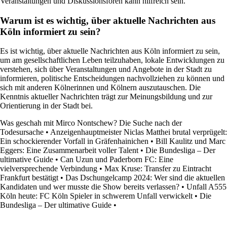
Veranstaltungen und Diskussionsforen kann hilfreich sein.
Warum ist es wichtig, über aktuelle Nachrichten aus
Köln informiert zu sein?
Es ist wichtig, über aktuelle Nachrichten aus Köln informiert zu sein,
um am gesellschaftlichen Leben teilzuhaben, lokale Entwicklungen zu
verstehen, sich über Veranstaltungen und Angebote in der Stadt zu
informieren, politische Entscheidungen nachvollziehen zu können und
sich mit anderen Kölnerinnen und Kölnern auszutauschen. Die
Kenntnis aktueller Nachrichten trägt zur Meinungsbildung und zur
Orientierung in der Stadt bei.
Was geschah mit Mirco Nontschew? Die Suche nach der
Todesursache
•
Anzeigenhauptmeister Niclas Matthei brutal verprügelt:
Ein schockierender Vorfall in Gräfenhainichen
•
Bill Kaulitz und Marc
Eggers: Eine Zusammenarbeit voller Talent
•
Die Bundesliga – Der
ultimative Guide
•
Can Uzun und Paderborn FC: Eine
vielversprechende Verbindung
•
Max Kruse: Transfer zu Eintracht
Frankfurt bestätigt
•
Das Dschungelcamp 2024: Wer sind die aktuellen
Kandidaten und wer musste die Show bereits verlassen?
•
Unfall A555
Köln heute: FC Köln Spieler in schwerem Unfall verwickelt
•
Die
Bundesliga – Der ultimative Guide
•