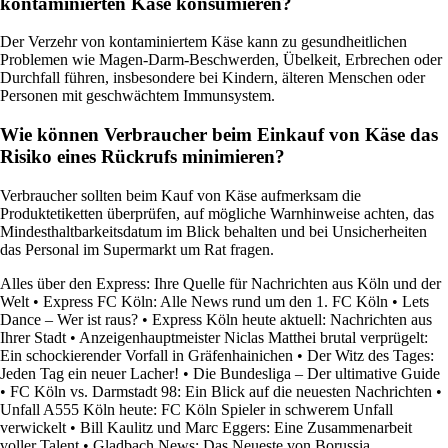
kontaminierten Käse konsumieren?
Der Verzehr von kontaminiertem Käse kann zu gesundheitlichen
Problemen wie Magen-Darm-Beschwerden, Übelkeit, Erbrechen oder
Durchfall führen, insbesondere bei Kindern, älteren Menschen oder
Personen mit geschwächtem Immunsystem.
Wie können Verbraucher beim Einkauf von Käse das
Risiko eines Rückrufs minimieren?
Verbraucher sollten beim Kauf von Käse aufmerksam die
Produktetiketten überprüfen, auf mögliche Warnhinweise achten, das
Mindesthaltbarkeitsdatum im Blick behalten und bei Unsicherheiten
das Personal im Supermarkt um Rat fragen.
Alles über den Express: Ihre Quelle für Nachrichten aus Köln und der
Welt
•
Express FC Köln: Alle News rund um den 1. FC Köln
•
Lets
Dance – Wer ist raus?
•
Express Köln heute aktuell: Nachrichten aus
Ihrer Stadt
•
Anzeigenhauptmeister Niclas Matthei brutal verprügelt:
Ein schockierender Vorfall in Gräfenhainichen
•
Der Witz des Tages:
Jeden Tag ein neuer Lacher!
•
Die Bundesliga – Der ultimative Guide
•
FC Köln vs. Darmstadt 98: Ein Blick auf die neuesten Nachrichten
•
Unfall A555 Köln heute: FC Köln Spieler in schwerem Unfall
verwickelt
•
Bill Kaulitz und Marc Eggers: Eine Zusammenarbeit
voller Talent
•
Gladbach News: Das Neueste von Borussia