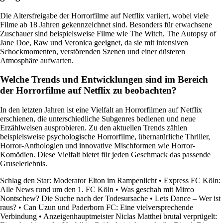
Die Altersfreigabe der Horrorfilme auf Netflix variiert, wobei viele
Filme ab 18 Jahren gekennzeichnet sind. Besonders für erwachsene
Zuschauer sind beispielsweise Filme wie The Witch, The Autopsy of
Jane Doe, Raw und Veronica geeignet, da sie mit intensiven
Schockmomenten, verstörenden Szenen und einer düsteren
Atmosphäre aufwarten.
Welche Trends und Entwicklungen sind im Bereich
der Horrorfilme auf Netflix zu beobachten?
In den letzten Jahren ist eine Vielfalt an Horrorfilmen auf Netflix
erschienen, die unterschiedliche Subgenres bedienen und neue
Erzählweisen ausprobieren. Zu den aktuellen Trends zählen
beispielsweise psychologische Horrorfilme, übernatürliche Thriller,
Horror-Anthologien und innovative Mischformen wie Horror-
Komödien. Diese Vielfalt bietet für jeden Geschmack das passende
Gruselerlebnis.
Schlag den Star: Moderator Elton im Rampenlicht
•
Express FC Köln:
Alle News rund um den 1. FC Köln
•
Was geschah mit Mirco
Nontschew? Die Suche nach der Todesursache
•
Lets Dance – Wer ist
raus?
•
Can Uzun und Paderborn FC: Eine vielversprechende
Verbindung
•
Anzeigenhauptmeister Niclas Matthei brutal verprügelt: