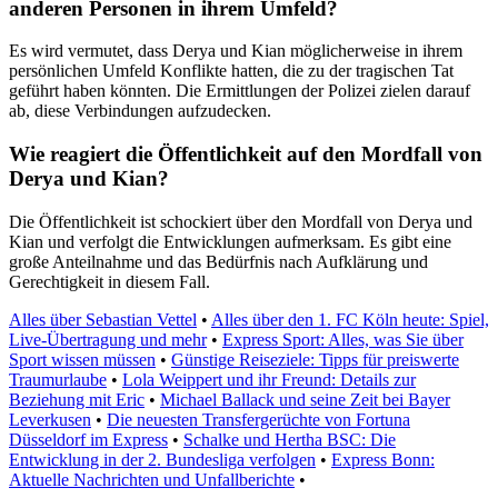
anderen Personen in ihrem Umfeld?
Es wird vermutet, dass Derya und Kian möglicherweise in ihrem
persönlichen Umfeld Konflikte hatten, die zu der tragischen Tat
geführt haben könnten. Die Ermittlungen der Polizei zielen darauf
ab, diese Verbindungen aufzudecken.
Wie reagiert die Öffentlichkeit auf den Mordfall von
Derya und Kian?
Die Öffentlichkeit ist schockiert über den Mordfall von Derya und
Kian und verfolgt die Entwicklungen aufmerksam. Es gibt eine
große Anteilnahme und das Bedürfnis nach Aufklärung und
Gerechtigkeit in diesem Fall.
Alles über Sebastian Vettel
•
Alles über den 1. FC Köln heute: Spiel,
Live-Übertragung und mehr
•
Express Sport: Alles, was Sie über
Sport wissen müssen
•
Günstige Reiseziele: Tipps für preiswerte
Traumurlaube
•
Lola Weippert und ihr Freund: Details zur
Beziehung mit Eric
•
Michael Ballack und seine Zeit bei Bayer
Leverkusen
•
Die neuesten Transfergerüchte von Fortuna
Düsseldorf im Express
•
Schalke und Hertha BSC: Die
Entwicklung in der 2. Bundesliga verfolgen
•
Express Bonn:
Aktuelle Nachrichten und Unfallberichte
•