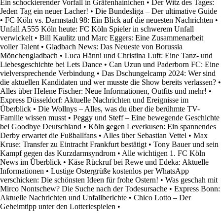
Ein schockierender Vorfall in Gräfenhainichen
•
Der Witz des Tages:
Jeden Tag ein neuer Lacher!
•
Die Bundesliga – Der ultimative Guide
•
FC Köln vs. Darmstadt 98: Ein Blick auf die neuesten Nachrichten
•
Unfall A555 Köln heute: FC Köln Spieler in schwerem Unfall
verwickelt
•
Bill Kaulitz und Marc Eggers: Eine Zusammenarbeit
voller Talent
•
Gladbach News: Das Neueste von Borussia
Mönchengladbach
•
Luca Hänni und Christina Luft: Eine Tanz- und
Liebesgeschichte bei Lets Dance
•
Can Uzun und Paderborn FC: Eine
vielversprechende Verbindung
•
Das Dschungelcamp 2024: Wer sind
die aktuellen Kandidaten und wer musste die Show bereits verlassen?
•
Alles über Helene Fischer: Neue Informationen, Outfits und mehr!
•
Express Düsseldorf: Aktuelle Nachrichten und Ereignisse im
Überblick
•
Die Wollnys – Alles, was du über die berühmte TV-
Familie wissen musst
•
Peggy und Steff – Eine bewegende Geschichte
bei Goodbye Deutschland
•
Köln gegen Leverkusen: Ein spannendes
Derby erwartet die Fußballfans
•
Alles über Sebastian Vettel
•
Max
Kruse: Transfer zu Eintracht Frankfurt bestätigt
•
Tony Bauer und sein
Kampf gegen das Kurzdarmsyndrom
•
Alle wichtigen 1. FC Köln
News im Überblick
•
Käse Rückruf bei Rewe und Edeka: Aktuelle
Informationen
•
Lustige Ostergrüße kostenlos per WhatsApp
verschicken: Die schönsten Ideen für frohe Ostern!
•
Was geschah mit
Mirco Nontschew? Die Suche nach der Todesursache
•
Express Bonn:
Aktuelle Nachrichten und Unfallberichte
•
Chico Lotto – Der
Geheimtipp unter den Lotteriespielen
•