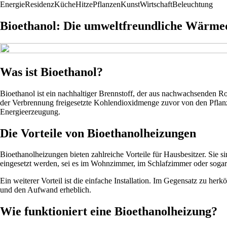
Energie
Residenz
Küche
Hitze
Pflanzen
Kunst
Wirtschaft
Beleuchtung
Bioethanol: Die umweltfreundliche Wärmeq
Was ist Bioethanol?
Bioethanol ist ein nachhaltiger Brennstoff, der aus nachwachsenden R
der Verbrennung freigesetzte Kohlendioxidmenge zuvor von den Pflan
Energieerzeugung.
Die Vorteile von Bioethanolheizungen
Bioethanolheizungen bieten zahlreiche Vorteile für Hausbesitzer. Sie
eingesetzt werden, sei es im Wohnzimmer, im Schlafzimmer oder soga
Ein weiterer Vorteil ist die einfache Installation. Im Gegensatz zu h
und den Aufwand erheblich.
Wie funktioniert eine Bioethanolheizung?