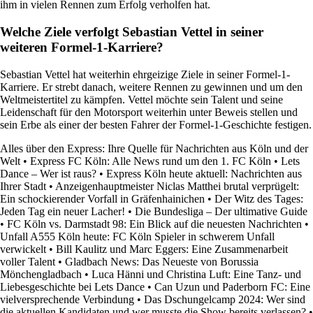
ihm in vielen Rennen zum Erfolg verholfen hat.
Welche Ziele verfolgt Sebastian Vettel in seiner
weiteren Formel-1-Karriere?
Sebastian Vettel hat weiterhin ehrgeizige Ziele in seiner Formel-1-
Karriere. Er strebt danach, weitere Rennen zu gewinnen und um den
Weltmeistertitel zu kämpfen. Vettel möchte sein Talent und seine
Leidenschaft für den Motorsport weiterhin unter Beweis stellen und
sein Erbe als einer der besten Fahrer der Formel-1-Geschichte festigen.
Alles über den Express: Ihre Quelle für Nachrichten aus Köln und der
Welt
•
Express FC Köln: Alle News rund um den 1. FC Köln
•
Lets
Dance – Wer ist raus?
•
Express Köln heute aktuell: Nachrichten aus
Ihrer Stadt
•
Anzeigenhauptmeister Niclas Matthei brutal verprügelt:
Ein schockierender Vorfall in Gräfenhainichen
•
Der Witz des Tages:
Jeden Tag ein neuer Lacher!
•
Die Bundesliga – Der ultimative Guide
•
FC Köln vs. Darmstadt 98: Ein Blick auf die neuesten Nachrichten
•
Unfall A555 Köln heute: FC Köln Spieler in schwerem Unfall
verwickelt
•
Bill Kaulitz und Marc Eggers: Eine Zusammenarbeit
voller Talent
•
Gladbach News: Das Neueste von Borussia
Mönchengladbach
•
Luca Hänni und Christina Luft: Eine Tanz- und
Liebesgeschichte bei Lets Dance
•
Can Uzun und Paderborn FC: Eine
vielversprechende Verbindung
•
Das Dschungelcamp 2024: Wer sind
die aktuellen Kandidaten und wer musste die Show bereits verlassen?
•