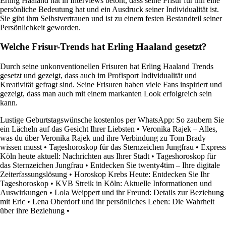
Erling Haaland hat in Interviews betont, dass seine Frisur für ihn eine
persönliche Bedeutung hat und ein Ausdruck seiner Individualität ist.
Sie gibt ihm Selbstvertrauen und ist zu einem festen Bestandteil seiner
Persönlichkeit geworden.
Welche Frisur-Trends hat Erling Haaland gesetzt?
Durch seine unkonventionellen Frisuren hat Erling Haaland Trends
gesetzt und gezeigt, dass auch im Profisport Individualität und
Kreativität gefragt sind. Seine Frisuren haben viele Fans inspiriert und
gezeigt, dass man auch mit einem markanten Look erfolgreich sein
kann.
Lustige Geburtstagswünsche kostenlos per WhatsApp: So zaubern Sie
ein Lächeln auf das Gesicht Ihrer Liebsten
•
Veronika Rajek – Alles,
was du über Veronika Rajek und ihre Verbindung zu Tom Brady
wissen musst
•
Tageshoroskop für das Sternzeichen Jungfrau
•
Express
Köln heute aktuell: Nachrichten aus Ihrer Stadt
•
Tageshoroskop für
das Sternzeichen Jungfrau
•
Entdecken Sie twenty4tim – Ihre digitale
Zeiterfassungslösung
•
Horoskop Krebs Heute: Entdecken Sie Ihr
Tageshoroskop
•
KVB Streik in Köln: Aktuelle Informationen und
Auswirkungen
•
Lola Weippert und ihr Freund: Details zur Beziehung
mit Eric
•
Lena Oberdorf und ihr persönliches Leben: Die Wahrheit
über ihre Beziehung
•